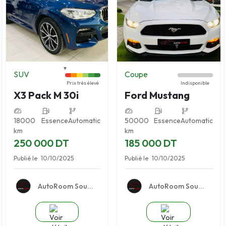
SUV
Coupe
Prix très élevé
Indisponible
X3 Pack M 30i
Ford Mustang
18000
Essence
Automatic
50000
Essence
Automatic
km
km
250 000 DT
185 000 DT
Publié le
10/10/2025
Publié le
10/10/2025
AutoRoom Sou...
AutoRoom Sou...