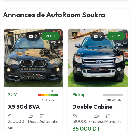
Annonces de AutoRoom Soukra
2010
2015
10
10
SUV
Pickup
Prix juste
Indisponible
X5 30d BVA
Double Cabine
250000
Diesel
Automatic
180000 km
Diesel
Manuelle
km
85 000 DT