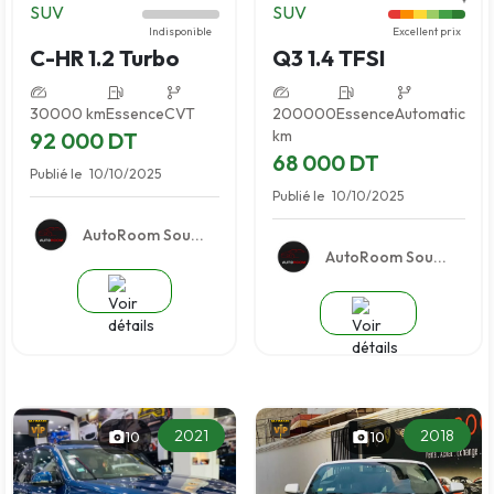
SUV
SUV
Indisponible
Excellent prix
C-HR 1.2 Turbo
Q3 1.4 TFSI
30000 km
Essence
CVT
200000
Essence
Automatic
km
92 000 DT
68 000 DT
Publié le
10/10/2025
Publié le
10/10/2025
AutoRoom Sou...
AutoRoom Sou...
2021
2018
10
10