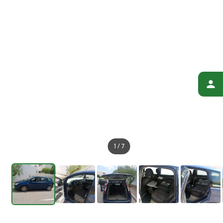
1
/
7