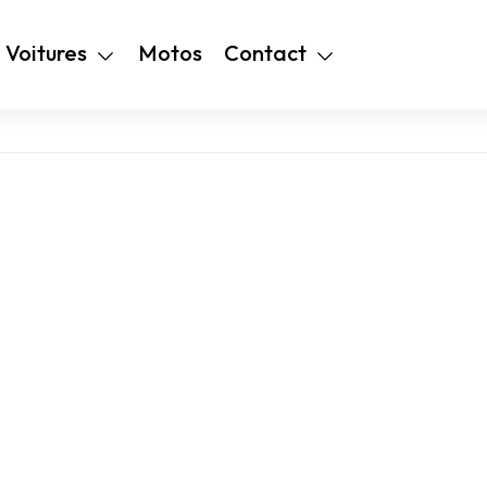
+216 28 48 99
Voitures
Motos
Contact
94