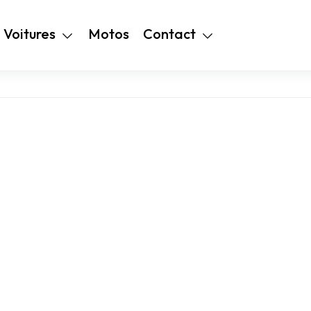
+216 28 48 99
Voitures
Motos
Contact
94