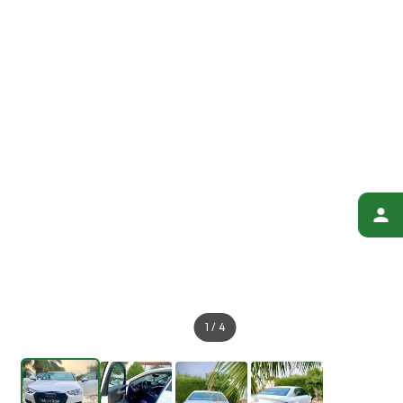
1
/
4