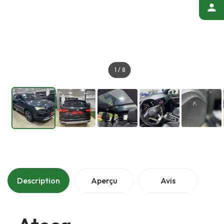
1
/
8
Description
Aperçu
Avis