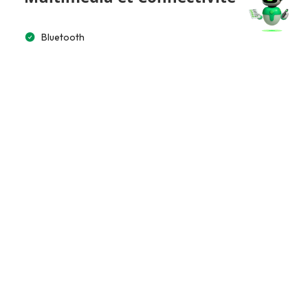
Bluetooth
Accès et Sécurité
Télécommande à distance
Jantes aluminium
15”
Emplacement
Adresse :
25 rue palestine cite el houl، Ben Arous 2034,