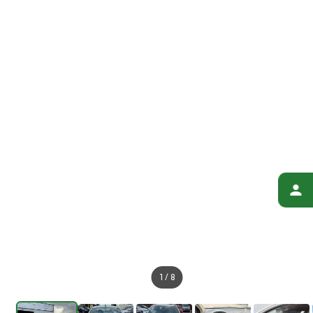
1
/
8