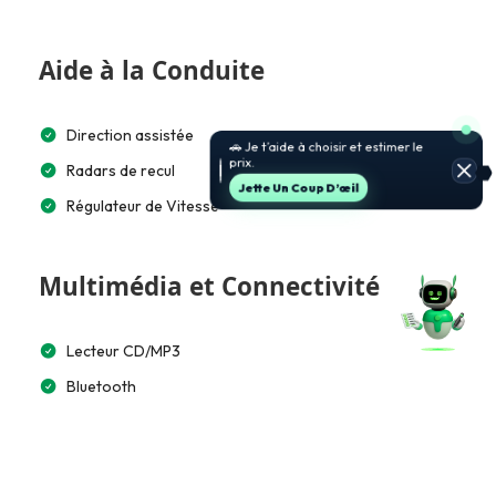
Aide à la Conduite
Direction assistée
🚗 Je t’aide à choisir et estimer le
prix.
Radars de recul
Jette Un Coup D’œil
Régulateur de Vitesse
Multimédia et Connectivité
Lecteur CD/MP3
Bluetooth
Accès et Sécurité