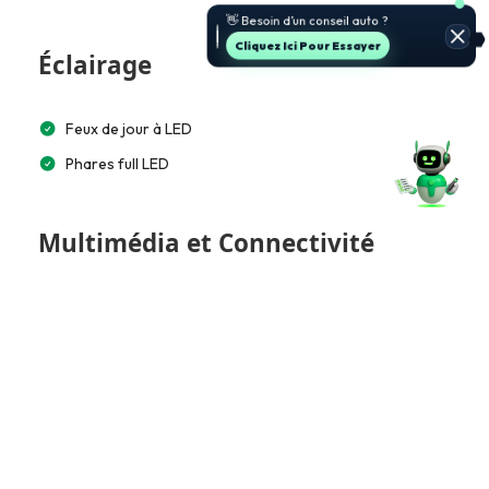
🚗 Je t’aide à choisir et estimer le
prix.
Jette Un Coup D’œil
Éclairage
Feux de jour à LED
Phares full LED
Multimédia et Connectivité
Lecteur CD/MP3
Écran tactile 10”
Bluetooth
Commande vocale
Tableau de bord numérique (Virtual)