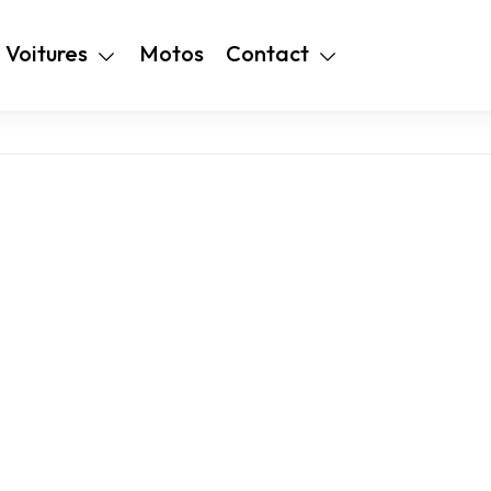
+216 28 48 99
Voitures
Motos
Contact
94