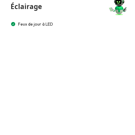
Éclairage
Feux de jour à LED
Phares full LED
LED arrière
Éclairage automatique
Multimédia et Connectivité
GPS intégré
Écran tactile 10”
Bluetooth
Commande vocale
Système audio premium (Bose/Harman)