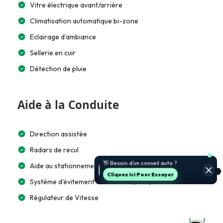
Vitre électrique avant/arrière
Climatisation automatique bi-zone
Eclairage d’ambiance
Sellerie en cuir
Détection de pluie
Aide à la Conduite
Direction assistée
Radars de recul
🚗 Je t’aide à choisir et estimer le
prix.
Aide au stationnement automatique
Jette Un Coup D’œil
Système d'évitement de collision (CAS)
Régulateur de Vitesse