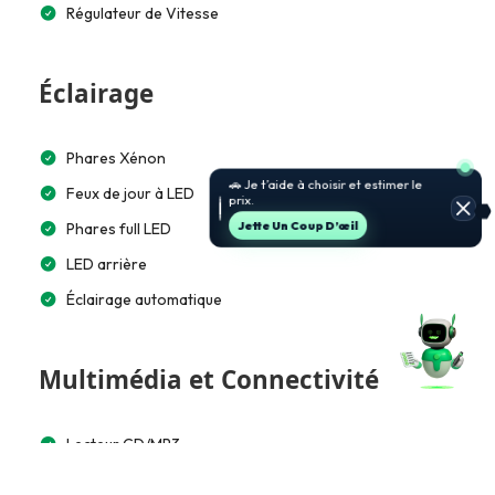
Régulateur de Vitesse
Éclairage
Phares Xénon
🚗 Je t’aide à choisir et estimer le
Feux de jour à LED
prix.
Phares full LED
Jette Un Coup D’œil
LED arrière
Éclairage automatique
Multimédia et Connectivité
Lecteur CD/MP3
GPS intégré