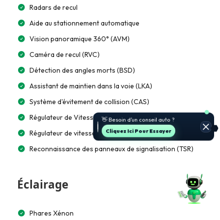
Radars de recul
Aide au stationnement automatique
Vision panoramique 360° (AVM)
Caméra de recul (RVC)
Détection des angles morts (BSD)
Assistant de maintien dans la voie (LKA)
Système d'évitement de collision (CAS)
🚗 Je t’aide à choisir et estimer le
Régulateur de Vitesse
prix.
Jette Un Coup D’œil
Régulateur de vitesse adaptatif (ACC)
Reconnaissance des panneaux de signalisation (TSR)
Éclairage
Phares Xénon