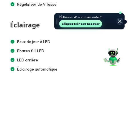
Régulateur de Vitesse
👋 Besoin d’un conseil auto ?
Éclairage
Cliquez Ici Pour Essayer
Feux de jour à LED
Phares full LED
LED arrière
Éclairage automatique
Multimédia et Connectivité
Lecteur CD/MP3
GPS intégré
Écran tactile 10”