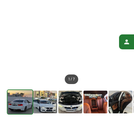
1
/
7