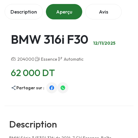
Description
Aperçu
Avis
BMW 316i F30
12/11/2025
204000
Essence
Automatic
62 000 DT
Partager sur :
Description
BMW Série 3 (F30) 316i de 2014, 7 CV Essence, Boîte