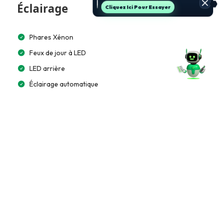
Éclairage
Jette Un Coup D’œil
Phares Xénon
Feux de jour à LED
LED arrière
Éclairage automatique
Multimédia et Connectivité
Autoradio K7/CD
Lecteur CD/MP3
Bluetooth
Commande vocale