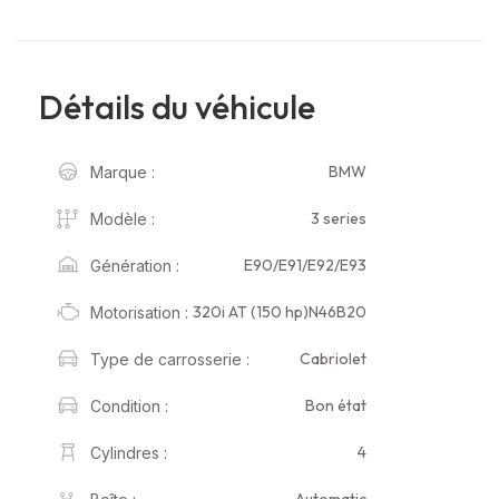
Détails du véhicule
BMW
Marque :
3 series
Modèle :
E90/E91/E92/E93
Génération :
320i AT (150 hp)N46B20
Motorisation :
Cabriolet
Type de carrosserie :
Bon état
Condition :
4
Cylindres :