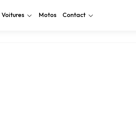
+216 28 48 99
Voitures
Motos
Contact
94