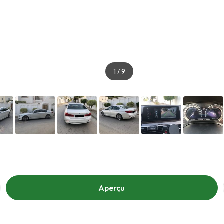
1
/
9
Aperçu