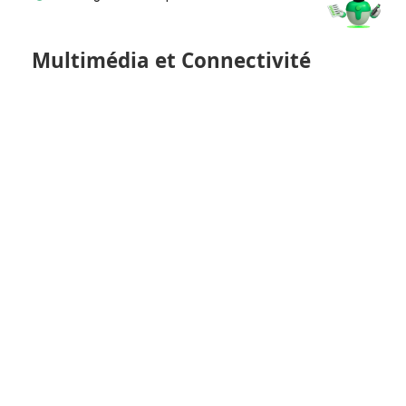
Multimédia et Connectivité
Écran tactile 10”
Bluetooth
Commande vocale
Accès et Sécurité
Télécommande à distance
Clé mains libres
Extérieur