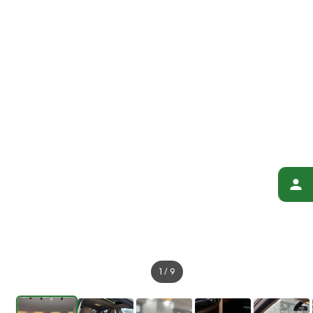
1
/
9