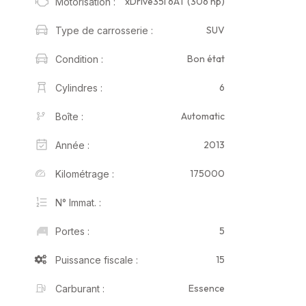
xDrive35i 6AT (306 hp)
Motorisation :
SUV
Type de carrosserie :
Bon état
Condition :
6
Cylindres :
Automatic
Boîte :
2013
Année :
175000
Kilométrage :
N° Immat. :
5
Portes :
15
Puissance fiscale :
Essence
Carburant :