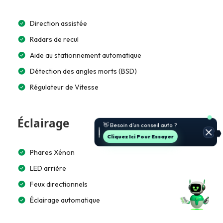
Direction assistée
Radars de recul
Aide au stationnement automatique
Détection des angles morts (BSD)
Régulateur de Vitesse
🚗 Je t’aide à choisir et estimer le
Éclairage
prix.
Jette Un Coup D’œil
Phares Xénon
LED arrière
Feux directionnels
Éclairage automatique