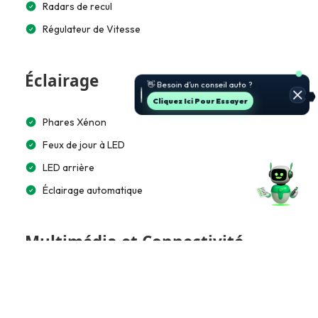
Radars de recul
Régulateur de Vitesse
🚗 Je t’aide à choisir et estimer le
Éclairage
prix.
Jette Un Coup D’œil
Phares Xénon
Feux de jour à LED
LED arrière
Éclairage automatique
Multimédia et Connectivité
Lecteur CD/MP3
GPS intégré