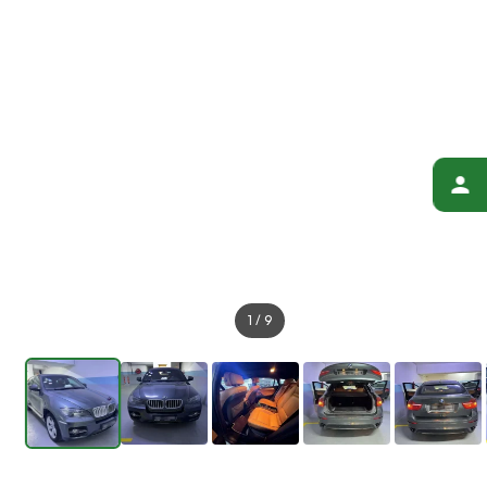
1
/
9