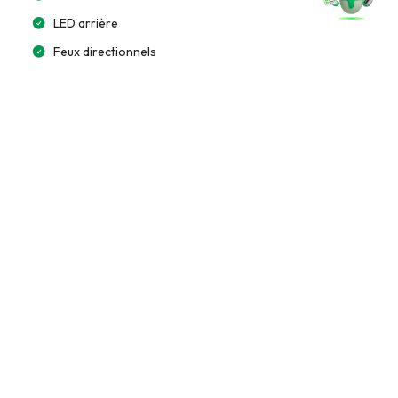
LED arrière
Feux directionnels
Feux arrière dynamiques
Éclairage automatique
Multimédia et Connectivité
GPS intégré
Écran tactile 15”
Bluetooth
Apple CarPlay / Android Auto
Chargeur à induction
Commande vocale
Système audio premium (Bose/Harman)