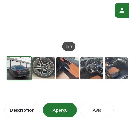
1
/
8
Description
Aperçu
Avis