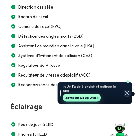
Direction assistée
Radars de recul
Caméra de recul (RVC)
Détection des angles morts (BSD)
Assistant de maintien dans la voie (LKA)
Système d'évitement de collision (CAS)
Régulateur de Vitesse
Régulateur de vitesse adaptatif (ACC)
Reconnaissance des panneaux de signalisation (TSR)
🚗 Je t’aide à choisir et estimer le
prix.
Jette Un Coup D’œil
Éclairage
Feux de jour à LED
Phares full LED