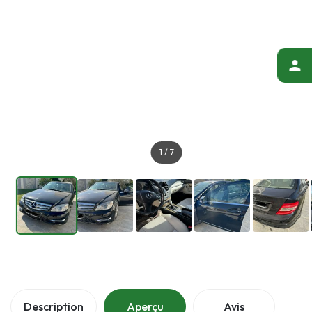
1
/
7
Description
Aperçu
Avis