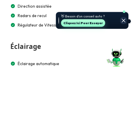
Direction assistée
🚗 Je t’aide à choisir et estimer le
Radars de recul
prix.
Jette Un Coup D’œil
Régulateur de Vitesse
Éclairage
Éclairage automatique
Multimédia et Connectivité
Lecteur CD/MP3
Écran tactile 10”
Bluetooth
Apple CarPlay / Android Auto