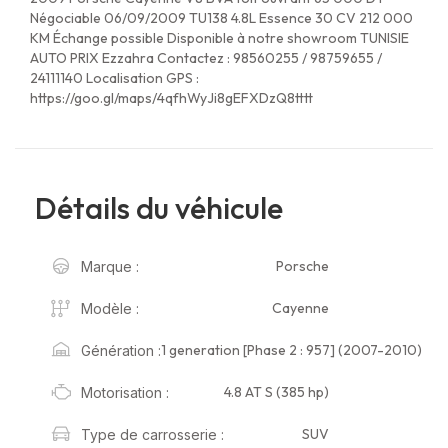
Négociable 06/09/2009 TU138 4.8L Essence 30 CV 212 000
KM Échange possible Disponible à notre showroom TUNISIE
AUTO PRIX Ezzahra Contactez : 98560255 / 98759655 /
24111140 Localisation GPS :
https://goo.gl/maps/4qfhWyJi8gEFXDzQ8tttt
Détails du véhicule
Porsche
Marque :
Cayenne
Modèle :
1 generation [Phase 2 : 957] (2007-2010)
Génération :
4.8 AT S (385 hp)
Motorisation :
SUV
Type de carrosserie :