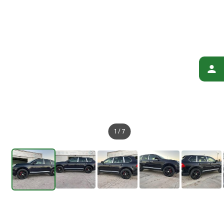
1
/
7