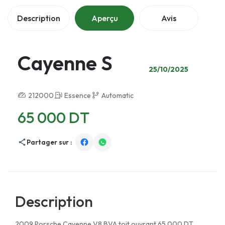
Description
Aperçu
Avis
Cayenne S
25/10/2025
212000
Essence
Automatic
65 000 DT
Partager sur :
Description
2009 Porsche Cayenne V8 BVA toit ouvrant 65 000 DT