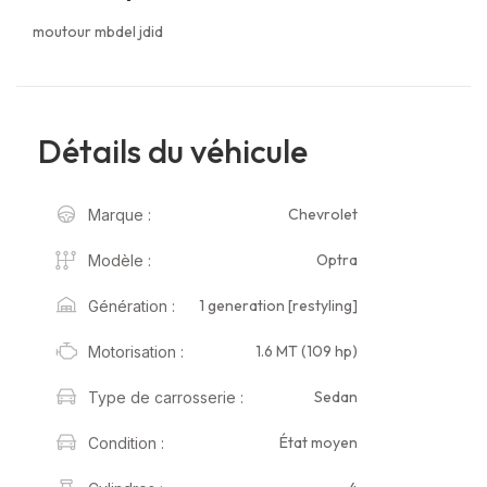
moutour mbdel jdid
Détails du véhicule
Chevrolet
Marque :
Optra
Modèle :
1 generation [restyling]
Génération :
1.6 MT (109 hp)
Motorisation :
Sedan
Type de carrosserie :
État moyen
Condition :