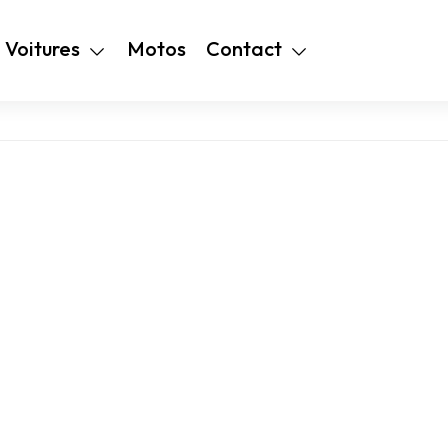
+216 28 48 99
Voitures
Motos
Contact
94