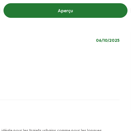
Aperçu
06/10/2025
e, idéale pour les trajets urbains comme pour les longues