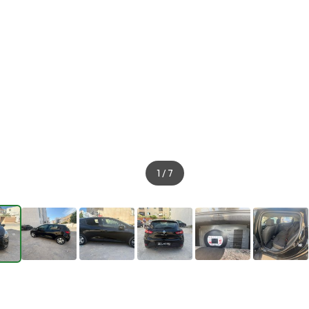
1
/
7