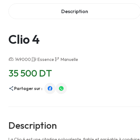
Description
Clio 4
149000
Essence
Manuelle
35 500 DT
Partager sur :
Description
La Clio 4 est une citadine polyvalente, fiable et agréable à conduir