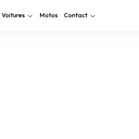
+216 28 48 99
Voitures
Motos
Contact
94