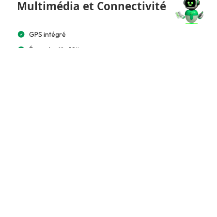
Multimédia et Connectivité
GPS intégré
Écran tactile 10”
Bluetooth
Système audio premium (Bose/Harman)
Accès et Sécurité
Télécommande à distance
Clé mains libres
Extérieur