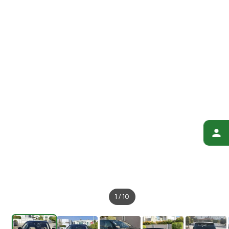
1
/
10