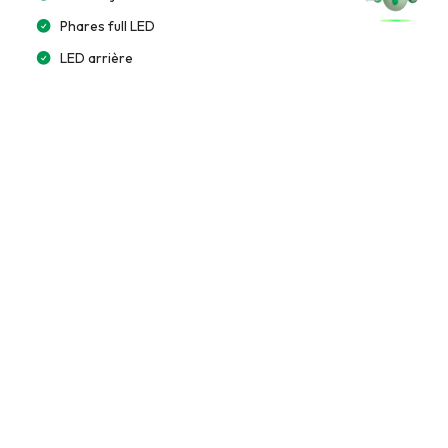
Phares full LED
LED arrière
Multimédia et Connectivité
Lecteur CD/MP3
GPS intégré
Bluetooth
Accès et Sécurité
Alarme
Télécommande à distance
Clé mains libres