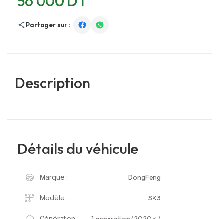
56 000 DT
Partager sur :
Description
Détails du véhicule
DongFeng
Marque :
SX3
Modèle :
1 generation (2020 < )
Génération :