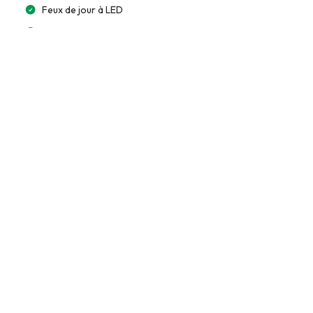
Feux de jour à LED
Phares full LED
LED arrière
Éclairage automatique
Multimédia et Connectivité
Lecteur CD/MP3
Tableau de bord numérique (Virtual)
Extérieur
Rétroviseurs rabattables électriquement
Toit ouvrant