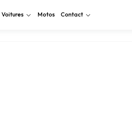
+216 28 48 99
Voitures
Motos
Contact
94