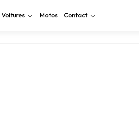
+216 28 48 99
Voitures
Motos
Contact
94