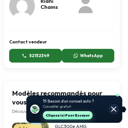
Riahi
Chams
Contact vendeur
52152349
WhatsApp
Modèles recommandés pour
vous
🚗 Je t’aide à choisir et estimer le prix.
Conseiller gratuit
Découvre 5 autres voitures que vous pourriez aimer
Jette Un Coup D’œil
GLC300e AMG