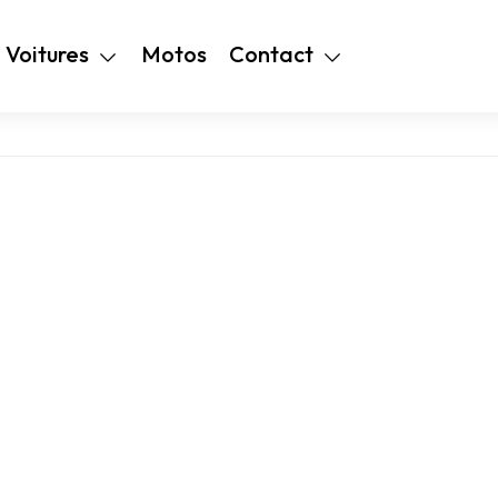
+216 28 48 99
Voitures
Motos
Contact
94