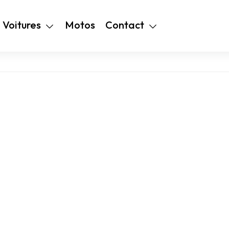
+216 28 48 99
Voitures
Motos
Contact
94