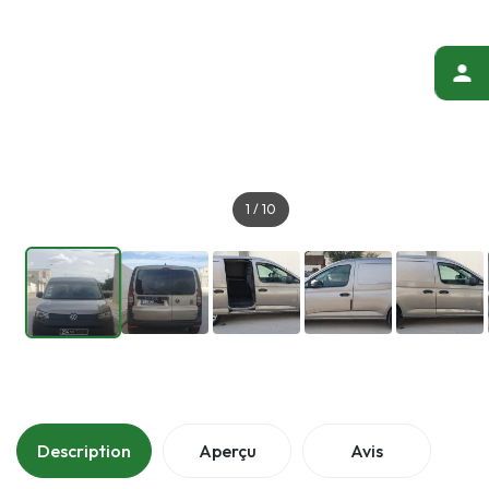
1
/
10
Description
Aperçu
Avis