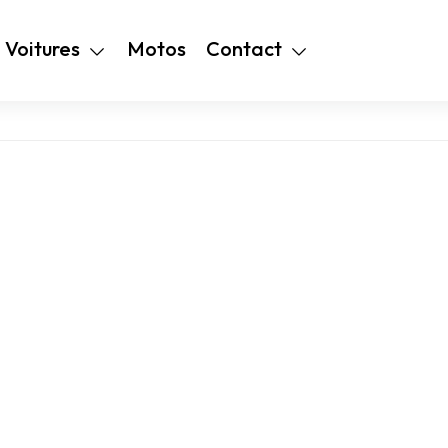
+216 28 48 99
Voitures
Motos
Contact
94