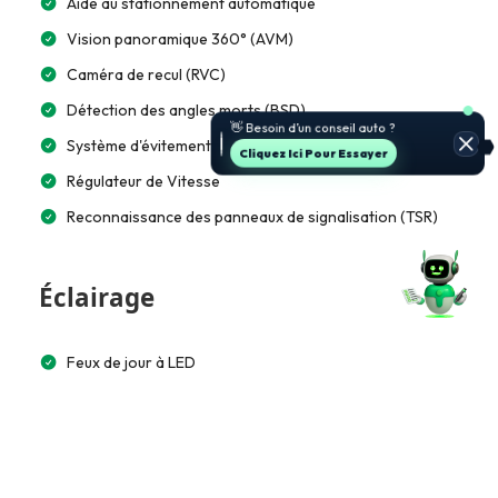
Aide au stationnement automatique
Vision panoramique 360° (AVM)
Caméra de recul (RVC)
Détection des angles morts (BSD)
🚗 Je t’aide à choisir et estimer le
prix.
Système d'évitement de collision (CAS)
Jette Un Coup D’œil
Régulateur de Vitesse
Reconnaissance des panneaux de signalisation (TSR)
Éclairage
Feux de jour à LED
Phares full LED
Matrice LED (3e génération)
LED arrière