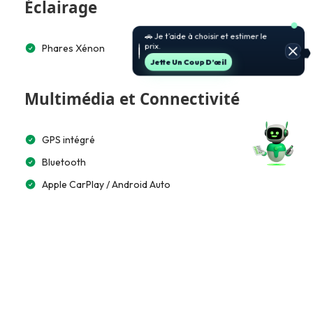
Éclairage
🚗 Je t’aide à choisir et estimer le
prix.
Phares Xénon
Jette Un Coup D’œil
Multimédia et Connectivité
GPS intégré
Bluetooth
Apple CarPlay / Android Auto
Chargeur à induction
Accès et Sécurité
Alarme