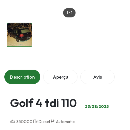
1
/
1
Description
Aperçu
Avis
Golf 4 tdi 110
23/08/2025
350000
Diesel
Automatic