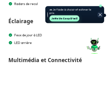
Radars de recul
🚗 Je t’aide à choisir et estimer le
prix.
Jette Un Coup D’œil
Éclairage
Feux de jour à LED
LED arrière
Multimédia et Connectivité
Écran tactile 15”
Bluetooth
Accès et Sécurité