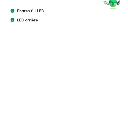
Phares full LED
LED arrière
Feux directionnels
Éclairage automatique
Multimédia et Connectivité
GPS intégré
Écran tactile 15”
Bluetooth
Commande vocale
Accès et Sécurité