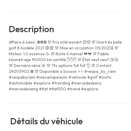
Description
Affaire à saisir..⛔⛔⛔ 💯 Prix intéressant 🤑🤑 💯 Une très belle
golf 8 modèle 2021 😨😨 💯 Mise en circulation 05/2021⏳ 💯
Moteur 1.0 essence 🥳 💯 Boite 6 manuel 💔💔 💯 Faible
kilométrage 90000 km certifié ✋✋✋ 💯 État neuf neuf 😘😘
💯 Dernière série 🚨 💯 Tts options full full 👌 💯 Contact
24005902 ☎️ 💯 Disponible a Sousse ⭐⭐ #vespa_by_rami
#vespabyrami #mecaniqueauto #vehicule #golf #moto
#automobile #explore #trending #mercedesbenz
#mercedesamg #fiat #fiat500 #trend #explore
Détails du véhicule