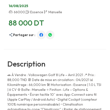
16/08/2025
66000
Essence
Manuelle
88 000 DT
Partager sur :
Description
🚗 À Vendre : Volkswagen Golf 8 Life – Avril 2021 📍 Prix :
88,000 TND 📆 Date de mise en circulation : 04/2021 📊
Kilométrage : 66,000 km 🛠 Motorisation : Essence | 1.0 L TSI
| 6 CV ⚙️ Boîte : Manuelle ⭐ Finition : Life – Options &
Équipements • Écran tactile 10″ avec App‑Connect sans fil
(Apple CarPlay / Android Auto) • Digital Cockpit (compteur
100% numérique personnalisable) • Climatisation
automatique bi-zone "Climatronic" • Radar de stationnement