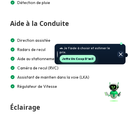
Détection de pluie
Aide à la Conduite
Direction assistée
🚗 Je t’aide à choisir et estimer le
Radars de recul
prix.
Aide au stationnement automatique
Jette Un Coup D’œil
Caméra de recul (RVC)
Assistant de maintien dans la voie (LKA)
Régulateur de Vitesse
Éclairage
Feux de jour à LED