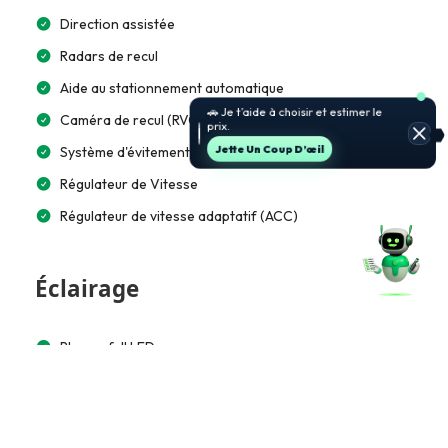
Direction assistée
Radars de recul
Aide au stationnement automatique
🚗 Je t’aide à choisir et estimer le
Caméra de recul (RVC)
prix.
Jette Un Coup D’œil
Système d'évitement de collision (CAS)
Régulateur de Vitesse
Régulateur de vitesse adaptatif (ACC)
Éclairage
Phares full LED
Feux directionnels
Feux adaptatifs
Éclairage automatique