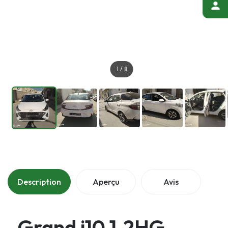
1
/
8
Description
Aperçu
Avis
Grand i10 1.2HG