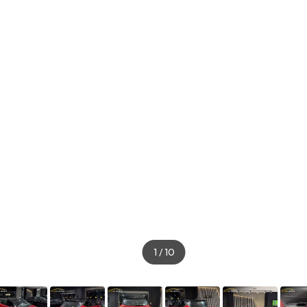
1
/
10