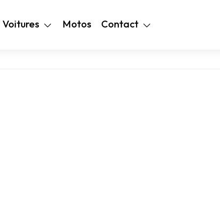
+216 28 48 99
Voitures
Motos
Contact
94