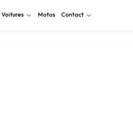
+216 28 48 99
Voitures
Motos
Contact
94