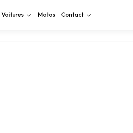
+216 28 48 99
Voitures
Motos
Contact
94