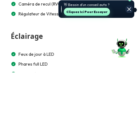
🚗 Je t’aide à choisir et estimer le
Caméra de recul (RVC)
prix.
Jette Un Coup D’œil
Régulateur de Vitesse
Éclairage
Feux de jour à LED
Phares full LED
LED arrière
Feux adaptatifs
Éclairage automatique
Multimédia et Connectivité
Lecteur CD/MP3