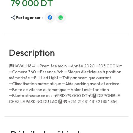
79 000 DT
Partager sur :
Description
🏁HAVAL H6🏁 ➖Première main ➖Année 2020 ➖103.000 klm
➖Caméra 360 ➖Essence 9ch ➖Sièges électriques à position
mémorisée ➖Full Led Light ➖Toit panoramique ouvrant
➖Climatisation automatique ➖Aide parking avant et arrière
➖Boite de vitesse automatique ➖Volant multifonction
➖Bluetooth/source aux 💰PRIX:79.000 DT💰 🅿 DISPONIBLE
CHEZ LE PARKING DU LAC 🅿 ☎ +216 21 431.431/ 21 354.354