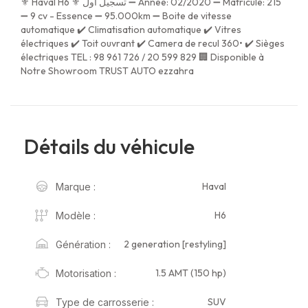
⚜️ Haval H6 ⚜️ تسجيل اول ➖ Année: 02/2020 ➖ Matricule: 215
➖ 9 cv - Essence ➖ 95.000km ➖ Boite de vitesse
automatique ✔️ Climatisation automatique ✔️ Vitres
électriques ✔️ Toit ouvrant ✔️ Camera de recul 360• ✔️ Sièges
électriques TEL : 98 961 726 / 20 599 829 🏢 Disponible à
Notre Showroom TRUST AUTO ezzahra
Détails du véhicule
Haval
Marque :
H6
Modèle :
2 generation [restyling]
Génération :
1.5 AMT (150 hp)
Motorisation :
SUV
Type de carrosserie :