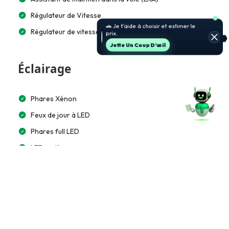
Régulateur de Vitesse
🚗 Je t’aide à choisir et estimer le
Régulateur de vitesse adaptatif (ACC)
prix.
Jette Un Coup D’œil
Éclairage
Phares Xénon
Feux de jour à LED
Phares full LED
LED arrière
Feux directionnels
Feux adaptatifs
Éclairage automatique