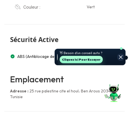
Vert
Couleur :
Sécurité Active
👋 Besoin d’un conseil auto ?
ABS (Antiblocage des freins)
Cliquez Ici Pour Essayer
Emplacement
Adresse :
25 rue palestine cite el houl، Ben Arous 2034,
Tunisie