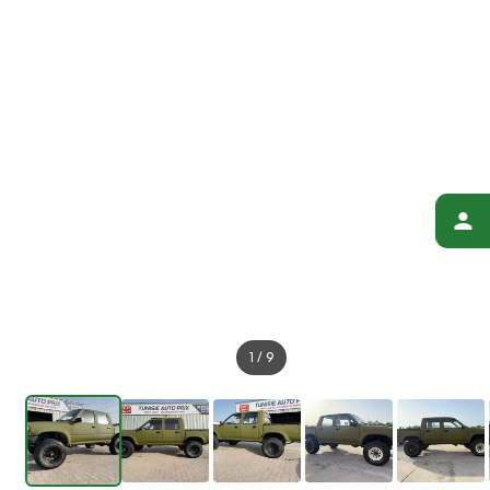
1
/
9