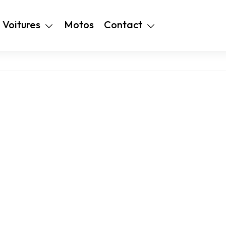
+216 28 48 99
Voitures
Motos
Contact
94