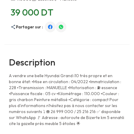
39 000 DT
Partager sur :
Description
A vendre une belle Hyundai Grand i10 trés propre et en
bonne état: ▪︎Mise en circulation : 04/2022 ▪︎Immatriculation :
228 ▪︎Transmission : MANUELLE ▪︎Motorisation : ⛽ essence
▪︎Puissance fiscale : 05 cv ▪︎Kilométrage : 110.000 ▪︎Couleur :
gris charbon Peinture métallisé ▪︎Catégorie : compact Pour
plus d'informations n'hésitez pas à nous contacter sur les
numéros suivants ⤵️ ☎️ 26 999 000⁩ / 25 216 216 ✅ disponible
sur WhatsApp 🚩 Adresse : autoroute de Bizerte km 5 ennahli
cite la gazelle près meuble 5 étoiles 🌟