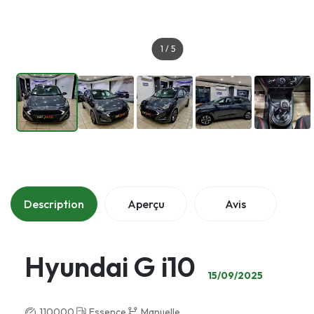
1
/
5
Description
Aperçu
Avis
Hyundai G i10
15/09/2025
110000
Essence
Manuelle